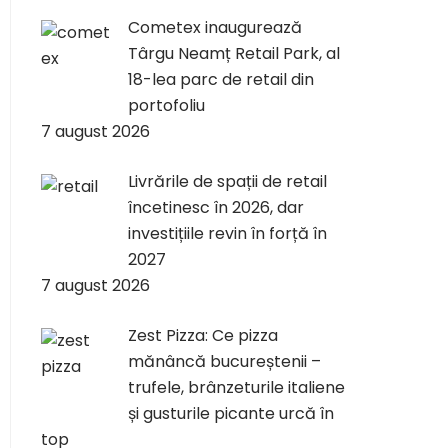
Cometex inaugurează
Târgu Neamț Retail Park, al
18-lea parc de retail din
portofoliu
7 august 2026
Livrările de spații de retail
încetinesc în 2026, dar
investițiile revin în forță în
2027
7 august 2026
Zest Pizza: Ce pizza
mănâncă bucureștenii –
trufele, brânzeturile italiene
și gusturile picante urcă în
top