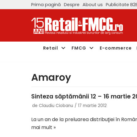
Prima pagină
Despre
About us
Publicitate B2
Sari
la
conținut
Retail
FMCG
E-commerce
Amaroy
Sinteza săptămânii 12 – 16 martie 2
de
Claudiu Ciobanu
17 martie 2012
La un an de la preluarea distribuţiei în Ro
mai mult »