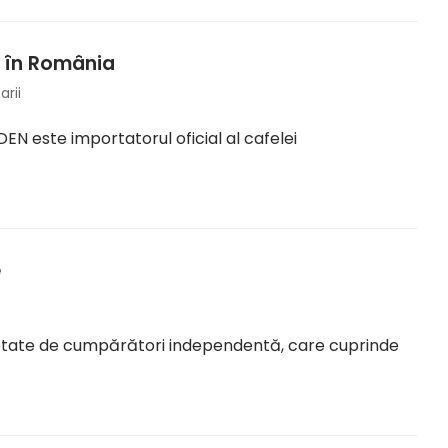
 în România
rii
EN este importatorul oficial al cafelei
e
cietate de cumpărători independentă, care cuprinde