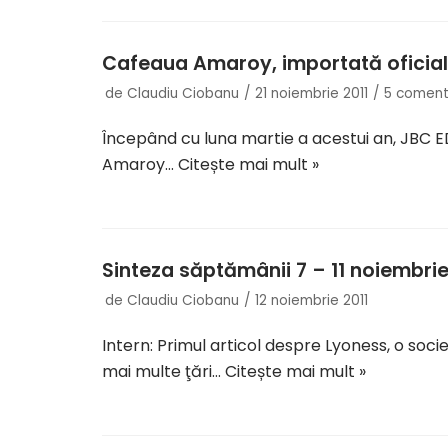
Cafeaua Amaroy, importată oficial
de
Claudiu Ciobanu
21 noiembrie 2011
5 comenta
Începând cu luna martie a acestui an, JBC ED
Amaroy…
Citește mai mult »
Sinteza săptămânii 7 – 11 noiembri
de
Claudiu Ciobanu
12 noiembrie 2011
Intern: Primul articol despre Lyoness, o so
mai multe ţări…
Citește mai mult »