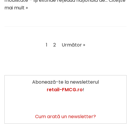
mobilitate – își extinde rețeaua națională de…
Citește
mai mult »
1
2
Următor »
Abonează-te la newsletterul
retail-FMCG.ro
!
Cum arată un newsletter?