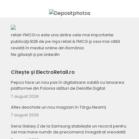
retail-FMCG.ro este una dintre cele mai importante
publicaţii B2B de pe nişa retail & FMCG şi cea mai citită
revistă în mediul online din România.
Ne găsești și pe LinkedIn:
Citește și ElectroRetail.ro
Pepco face un nou pas în digitalizare odată cu lansarea
platformei din Polonia alături de Deloitte Digital
7 august 2026
Altex deschide un nou magazin în Târgu Neamț
7 august 2026
Seria Galaxy Z de la Samsung stabilește un record pentru
cel mai mare număr de precomenzi înregistrat vreodată