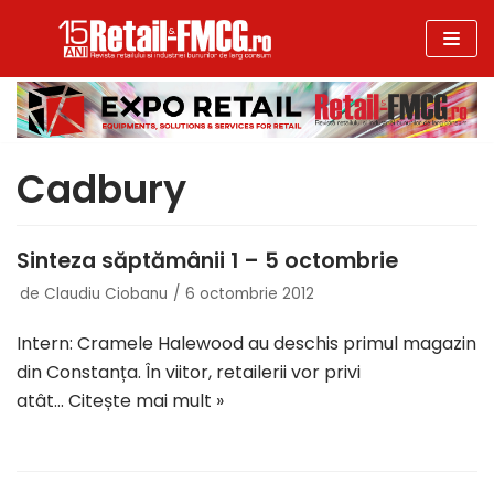
Sari
la
conținut
Cadbury
Sinteza săptămânii 1 – 5 octombrie
de
Claudiu Ciobanu
6 octombrie 2012
Intern: Cramele Halewood au deschis primul magazin
din Constanța. În viitor, retailerii vor privi
atât…
Citește mai mult »