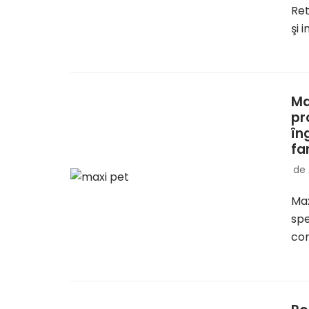
Ret
şi 
Ma
pr
în
fa
de
Max
spe
co