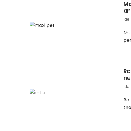
Ma
an
de
Max
pen
Ro
ne
de
Rom
th