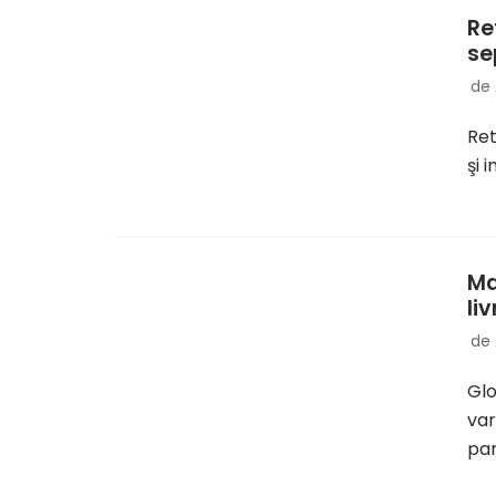
Re
se
de
Ret
şi 
Ma
li
de
Glo
var
par