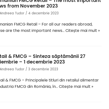
manian FMCG Retail – The most important
ws from November 2023
Andreea Tudor
4 decembrie 2023
anian FMCG Retail – For all our readers abroad,
ese are the most important news…
Citește mai mult »
tail & FMCG – Sinteza săptămânii 27
iembrie – 1 decembrie 2023
Andreea Tudor
3 decembrie 2023
ail & FMCG – Principalele titluri din retailul alimentar
industria FMCG din România, în…
Citește mai mult »