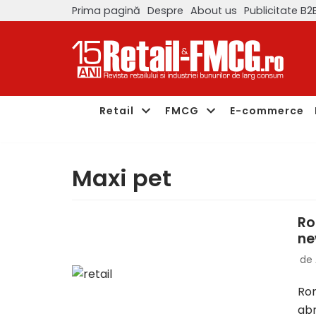
Prima pagină
Despre
About us
Publicitate B2
Sari
la
conținut
Retail
FMCG
E-commerce
Maxi pet
Ro
ne
de
Rom
abr