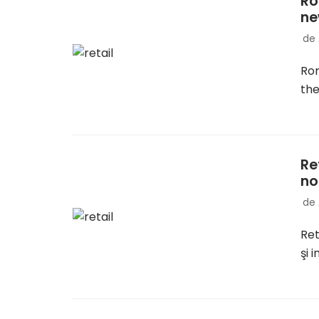
Ro
ne
de
Rom
th
Re
no
de
Ret
şi 