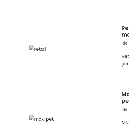
Re
ma
de
Ret
şi 
Ma
pe
de
Max