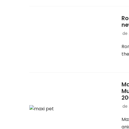
Ro
ne
de
Rom
th
Ma
Mu
20
de
Max
ani