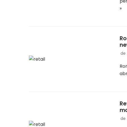
pe
»
Ro
ne
de
Rom
abr
Re
ma
de