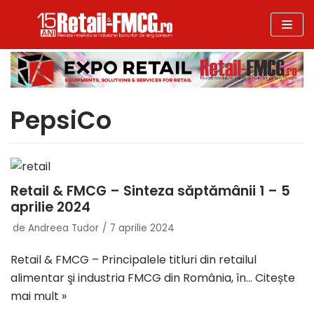
Sari
la
conținut
PepsiCo
Retail & FMCG – Sinteza săptămânii 1 – 5
aprilie 2024
de
Andreea Tudor
7 aprilie 2024
Retail & FMCG – Principalele titluri din retailul
alimentar şi industria FMCG din România, în…
Citește
mai mult »