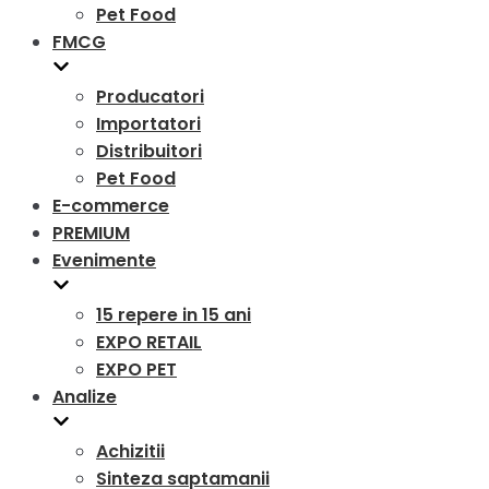
Pet Food
FMCG
Producatori
Importatori
Distribuitori
Pet Food
E-commerce
PREMIUM
Evenimente
15 repere in 15 ani
EXPO RETAIL
EXPO PET
Analize
Achizitii
Sinteza saptamanii