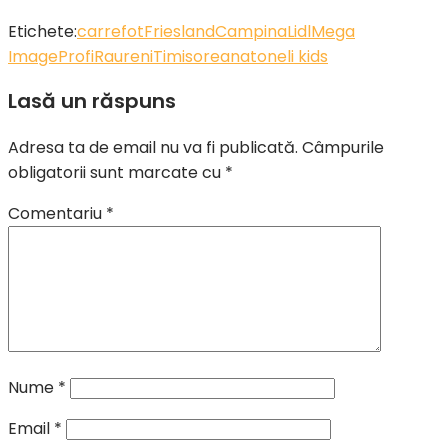
Etichete:
carrefot
FrieslandCampina
Lidl
Mega
Image
Profi
Raureni
Timisoreana
toneli kids
Lasă un răspuns
Adresa ta de email nu va fi publicată.
Câmpurile
obligatorii sunt marcate cu
*
Comentariu
*
Nume
*
Email
*