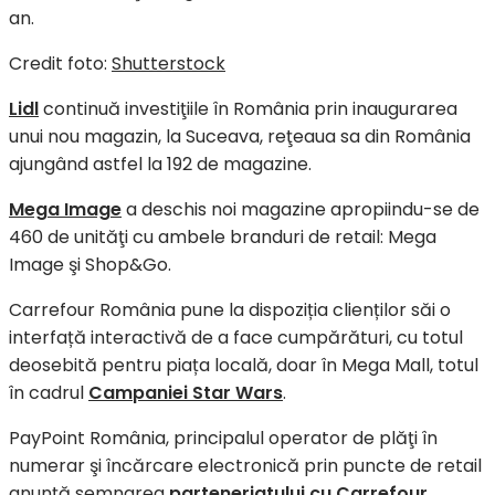
an.
Credit foto:
Shutterstock
Lidl
continuă investiţiile în România prin inaugurarea
unui nou magazin, la Suceava, reţeaua sa din România
ajungând astfel la 192 de magazine.
Mega Image
a deschis noi magazine apropiindu-se de
460 de unităţi cu ambele branduri de retail: Mega
Image şi Shop&Go.
Carrefour România pune la dispoziția clienților săi o
interfață interactivă de a face cumpărături, cu totul
deosebită pentru piața locală, doar în Mega Mall, totul
în cadrul
Campaniei Star Wars
.
PayPoint România, principalul operator de plăţi în
numerar şi încărcare electronică prin puncte de retail
anunţă semnarea
parteneriatului cu Carrefour