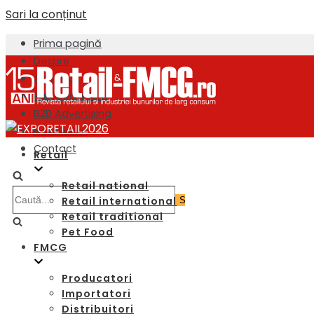
Sari la conținut
Prima pagină
Despre
About us
Publicitate B2B
B2B Advertising
Newsletter
Contact
Retail
Retail national
Retail international
Retail traditional
Pet Food
FMCG
Producatori
Importatori
Distribuitori