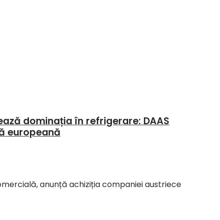
dează dominația în refrigerare: DAAS
ură europeană
e comercială, anunță achiziția companiei austriece