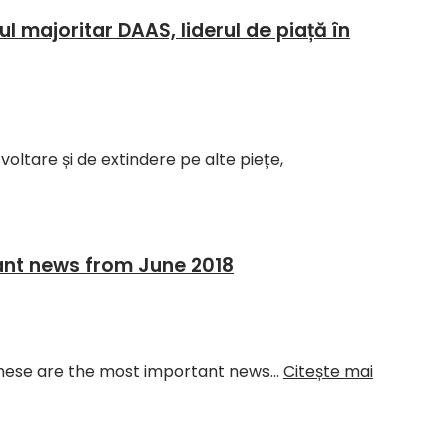
l majoritar DAAS, liderul de piață în
ltare și de extindere pe alte piețe,
ant news from June 2018
 these are the most important news…
Citește mai