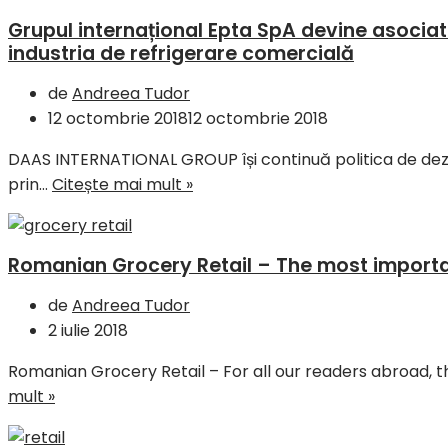
Grupul internațional Epta SpA devine asociatu
industria de refrigerare comercială
de
Andreea Tudor
12 octombrie 2018
12 octombrie 2018
DAAS INTERNATIONAL GROUP își continuă politica de dezvo
prin…
Citește mai mult »
Romanian Grocery Retail – The most import
de
Andreea Tudor
2 iulie 2018
Romanian Grocery Retail – For all our readers abroad,
mult »