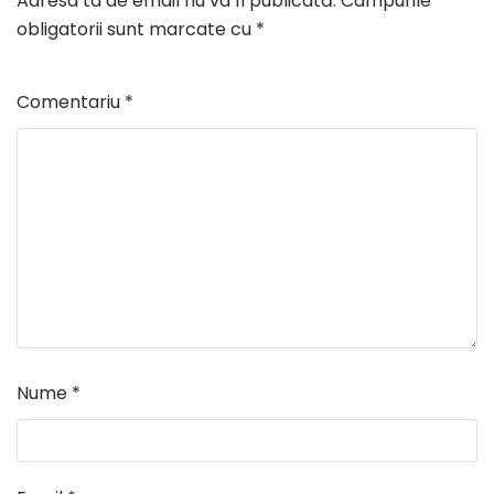
Adresa ta de email nu va fi publicată.
Câmpurile
obligatorii sunt marcate cu
*
Comentariu
*
Nume
*