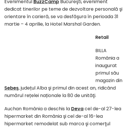
Evenimentul
BuzzCamp
Bucureşti, eveniment
dedicat tinerilor pe teme de dezvoltare personală şi
orientare în carieră, se va desfăşura în perioada 31
martie – 4 aprilie, la Hotel Marshal Garden.
Retail
BILLA
România a
inaugurat
primul său
magazin din
Sebeș
, județul Alba şi primul din acest an, ridicând
numărul rețelei naționale la 80 de unităţi.
Auchan România a deschis la
Deva
cel de-al 27-lea
hipermarket din România şi cel de-al 16-lea
hipermarket remodelat sub marca şi comerţul