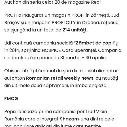
Auchan din seria celor 20 de magazine Real.
PROFI a inaugurat un magazin PROFI în Zărneşti, Jud
Braşov şi un magazin PROFI CITY în Oradea, reţeaua
sa ajungând la un total de
214 unităţi
.
Lidl continuă campania socială “
Zâmbet de copil
”și
în 2014, sprijinind HOSPICE Casa Speranței. Campania
se derulează în perioada 31 martie – 30 aprilie.
Obişnuitul săptămânal de ştiri din retailul alimentar
autohton
Romanian retail weekly news
, cu noutăţi
din ultimele două săptămâni, în limba engleză.
FMCG
Pepsi lansează prima campanie pentru TV din
România care a integrat
Shazam
, una dintre cele
mai populare aplicații din lume care pemite