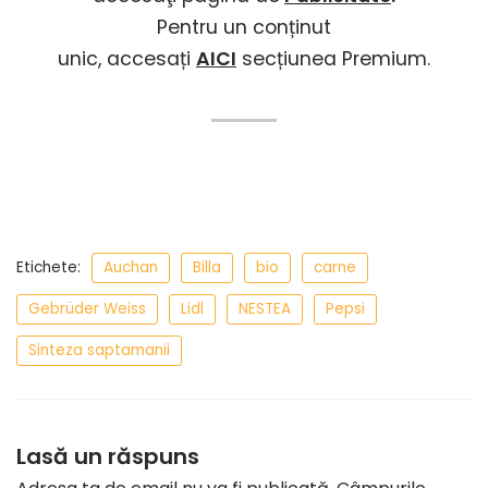
Pentru un conținut
unic, accesați
AICI
secțiunea Premium.
Etichete:
Auchan
Billa
bio
carne
Gebrüder Weiss
Lidl
NESTEA
Pepsi
Sinteza saptamanii
Lasă un răspuns