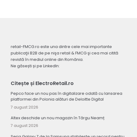
retail-FMCG.ro este una dintre cele mai importante
publicaţii B2B de pe nişa retail & FMCG şi cea mai citită
revistă în mediul online din România.
Ne găsești și pe LinkedIn:
Citește și ElectroRetail.ro
Pepco face un nou pas în digitalizare odată cu lansarea
platformei din Polonia alături de Deloitte Digital
7 august 2026
Altex deschide un nou magazin în Târgu Neamț
7 august 2026
Seria Galaxy Z de la Samsung stabilește un record pentru