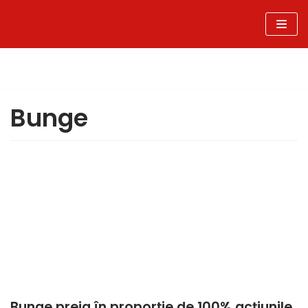
Sari
la
conținut
Bunge
Bunge preia în proporție de 100% acțiunile