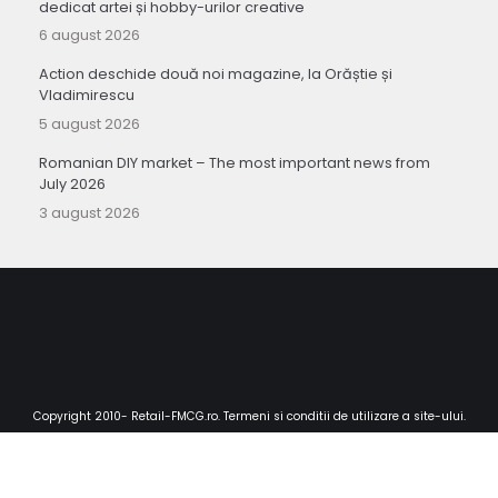
dedicat artei și hobby-urilor creative
6 august 2026
Action deschide două noi magazine, la Orăștie și
Vladimirescu
5 august 2026
Romanian DIY market – The most important news from
July 2026
3 august 2026
Copyright 2010-
Retail-FMCG.ro
.
Termeni si conditii de utilizare a site-ului
.
CLO
THIS