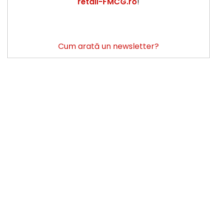
retail-FMCG.ro
!
Cum arată un newsletter?