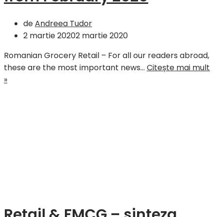
de
Andreea Tudor
2 martie 2020
2 martie 2020
Romanian Grocery Retail – For all our readers abroad,
these are the most important news…
Citește mai mult
Romanian
»
Grocery
Retail
–
The
most
important
news
from
February
2020
Retail & FMCG – sinteza