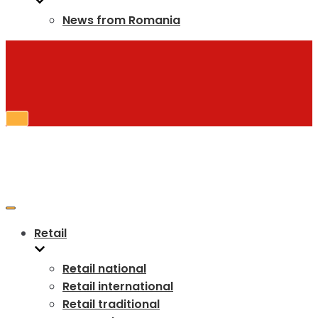
News from Romania
Toggle
Navigation
Toggle
Navigation
Retail
Retail national
Retail international
Retail traditional