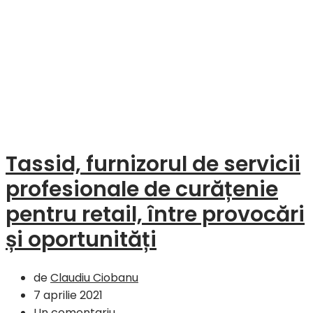
FMCG
–
Sinteza
săptămânii
5
–
9
aprilie
2021
Tassid, furnizorul de servicii
profesionale de curățenie
pentru retail, între provocări
și oportunități
de
Claudiu Ciobanu
7 aprilie 2021
Un comentariu