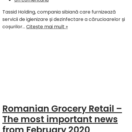
Tassid Holding, compania sibiană care furnizează
servicii de igienizare și dezinfectare a cărucioarelor și
Tassid,
coșurilor…
Citește mai mult »
furnizorul
de
servicii
profesionale
de
curățenie
pentru
retail,
între
provocări
Romanian Grocery Retail –
și
oportunități
The most important news
from February 2020