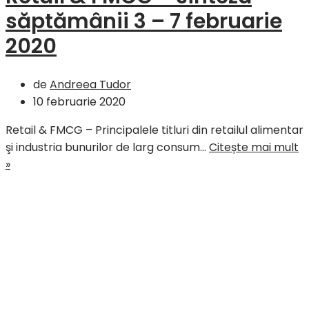
săptămânii 3 – 7 februarie
2020
de
Andreea Tudor
10 februarie 2020
Retail & FMCG – Principalele titluri din retailul alimentar
şi industria bunurilor de larg consum…
Citește mai mult
Retail
»
&
FMCG
–
sinteza
săptămânii
3
–
7