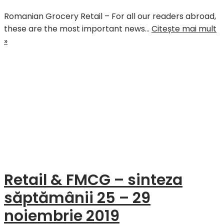
cumpărături
Romanian Grocery Retail – For all our readers abroad,
pentru
these are the most important news…
Citește mai mult
o
Romanian
»
treime
Grocery
din
Retail
retailul
–
din
The
România”
most
important
news
from
November
2019
Retail & FMCG – sinteza
săptămânii 25 – 29
noiembrie 2019