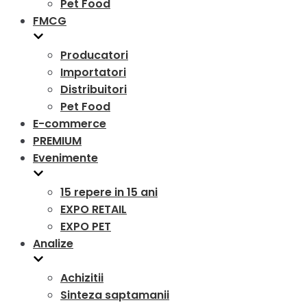
Pet Food
FMCG
Producatori
Importatori
Distribuitori
Pet Food
E-commerce
PREMIUM
Evenimente
15 repere in 15 ani
EXPO RETAIL
EXPO PET
Analize
Achizitii
Sinteza saptamanii