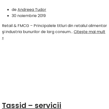
de
Andreea Tudor
30 noiembrie 2019
Retail & FMCG – Principalele titluri din retailul alimentar
şi industria bunurilor de larg consum…
Citește mai mult
Retail
»
&
FMCG
–
sinteza
săptămânii
25
–
29
noiembrie
2019
Tassid – servicii