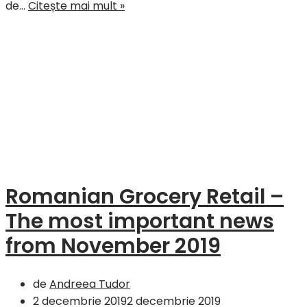
Tassid:
de…
Citește mai mult »
„Ne
propunem
ca
în
2020
să
prestăm
servicii
de
spălare
Romanian Grocery Retail –
și
dezinfectare
The most important news
a
from November 2019
coșurilor
și
cărucioarelor
de
Andreea Tudor
de
2 decembrie 2019
2 decembrie 2019