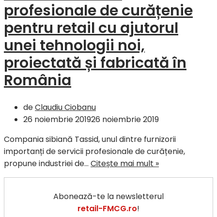
profesionale de curățenie
pentru retail cu ajutorul
unei tehnologii noi,
proiectată și fabricată în
România
de
Claudiu Ciobanu
26 noiembrie 2019
26 noiembrie 2019
Compania sibiană Tassid, unul dintre furnizorii
importanți de servicii profesionale de curățenie,
Tassid
propune industriei de…
Citește mai mult »
–
servicii
Abonează-te la newsletterul
profesionale
retail-FMCG.ro
!
de