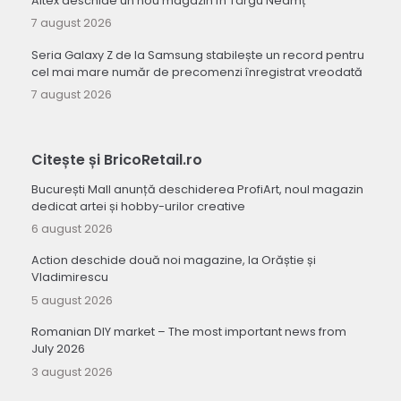
Altex deschide un nou magazin în Târgu Neamț
7 august 2026
Seria Galaxy Z de la Samsung stabilește un record pentru
cel mai mare număr de precomenzi înregistrat vreodată
7 august 2026
Citește și BricoRetail.ro
București Mall anunță deschiderea ProfiArt, noul magazin
dedicat artei și hobby-urilor creative
6 august 2026
Action deschide două noi magazine, la Orăștie și
Vladimirescu
5 august 2026
Romanian DIY market – The most important news from
July 2026
3 august 2026