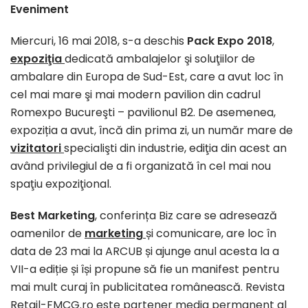
Eveniment
Miercuri, 16 mai 2018, s-a deschis
Pack Expo 2018
,
expoziţia
dedicată ambalajelor şi soluţiilor de
ambalare din Europa de Sud-Est, care a avut loc în
cel mai mare şi mai modern pavilion din cadrul
Romexpo Bucureşti – pavilionul B2. De asemenea,
expoziția
a avut, încă din prima zi, un număr mare de
vizitatori
specialişti din industrie, ediţia din acest an
având privilegiul de a fi organizată în cel mai nou
spaţiu expoziţional.
Best Marketing
, conferința Biz care se adresează
oamenilor de
marketing
și comunicare, are loc în
data de 23 mai la ARCUB și ajunge anul acesta la a
VII-a ediție și își propune să fie un manifest pentru
mai mult curaj în publicitatea românească. Revista
Retail-FMCG.ro este partener media permanent al