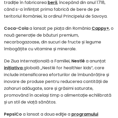
tradiție în fabricarea
berii
, începând din anul 1718,
când s-a înființat prima fabrică de bere de pe
teritoriul României, la ordinul Principelui de Savoya.
Coca-Cola
a lansat pe piața din România
Cappy+
, o
nouă generație de băuturi premium,
necarbogazoase, din sucuri de fructe și legume
îmbogățite cu vitamine și minerale.
De Ziua Internațională a Familiei,
Nestlé
a anunțat
inițiativa
globală „Nestlé for healthier kids”, care
include intensificarea eforturilor de îmbunărățire și
inovare de produse pentru reducerea cantității de
zaharuri adăugate, sare și grăsimi saturate,
promovând în același timp o alimentație echilibrată
și un stil de viață sănătos.
PepsiCo
a lansat a doua ediţie a
programului