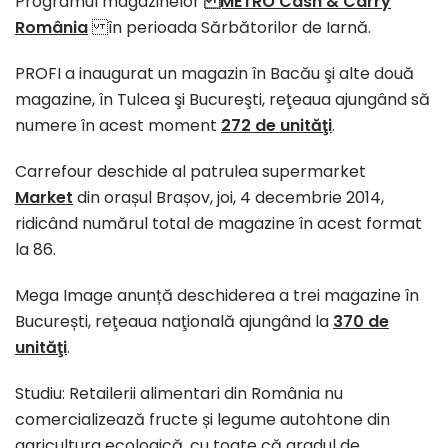
Programul magazinelor
METRO Cash & Carry
România
în perioada Sărbătorilor de Iarnă.
PROFI a inaugurat un magazin în Bacău şi alte două
magazine, în Tulcea şi Bucureşti, reţeaua ajungând să
numere în acest moment
272 de unităţi
.
Carrefour deschide al patrulea supermarket
Market
din orașul Brașov, joi, 4 decembrie 2014,
ridicând numărul total de magazine în acest format
la 86.
Mega Image anunță deschiderea a trei magazine în
București, reţeaua naţională ajungând la
370 de
unităţi
.
Studiu: Retailerii alimentari din România nu
comercializează fructe și legume autohtone din
agricultura ecologică, cu toate că gradul de