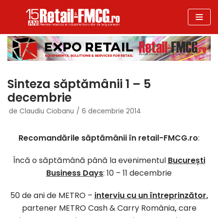
Sari
la
conținut
Sinteza săptămânii 1 – 5
decembrie
de
Claudiu Ciobanu
6 decembrie 2014
Recomandările săptămânii în retail-FMCG.ro
:
Încă o săptămână până la evenimentul
București
Business Days
: 10 – 11 decembrie
50 de ani de METRO –
interviu cu un întreprinzător
,
partener METRO Cash & Carry România
,
care