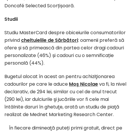
Doncafé Selected Scorțișoară.
Studii
Studiu MasterCard despre obiceiurile consumatorilor
privind
cheltuielile de Sărbători
: oamenii preferă să
ofere și să primească din partea celor dragi cadouri
personalizate (46%) și cadouri cu o semnificație
personală (44%).
Bugetul alocat în acest an pentru achiziţionarea
cadourilor pe care le aduce
Moş Nicolae
va fi, la nivel
declarativ, de 294 lei, similar cu cel de anul trecut
(290 lei), iar dulciurile şi jucăriile vor fi cele mai
întâlnite daruri în ghetuţe, arată un studiu de piaţă
realizat de Mednet Marketing Research Center.
În fiecare dimineaţă puteți primi gratuit, direct pe