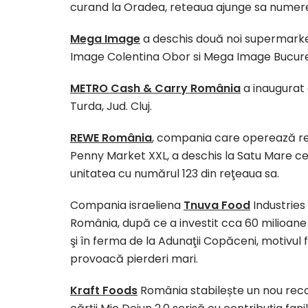
curand la Oradea, reteaua ajunge sa numere 
Mega Image
a deschis două noi supermarke
Image Colentina Obor si Mega Image Bucures
METRO Cash & Carry România
a inaugurat
Turda, Jud. Cluj.
REWE România
, compania care operează re
Penny Market XXL, a deschis la Satu Mare ce
unitatea cu numărul 123 din reţeaua sa.
Compania israeliena
Tnuva Food
Industries 
România, după ce a investit cca 60 milioane 
şi în ferma de la Adunaţii Copăceni, motivul
provoacă pierderi mari.
Kraft Foods
România stabilește un nou reco