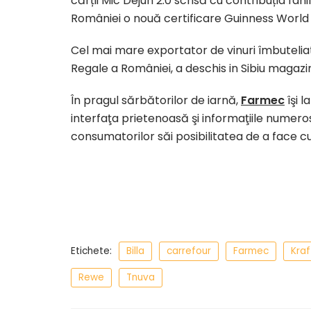
cărții Mic Dejun 2.0 scrisă cu contribuția fan
României o nouă certificare Guinness World
Cel mai mare exportator de vinuri îmbuteli
Regale a României, a deschis in Sibiu magazi
În pragul sărbătorilor de iarnă,
Farmec
îşi 
interfaţa prietenoasă şi informaţiile numer
consumatorilor săi posibilitatea de a face c
Etichete:
Billa
carrefour
Farmec
Kraf
Rewe
Tnuva