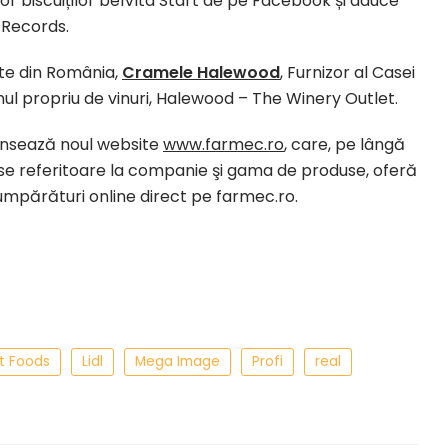
ilor biscuiților belVita Start de pe Facebook și aduce
 Records.
ate din România,
Cramele Halewood
, Furnizor al Casei
nul propriu de vinuri, Halewood – The Winery Outlet.
lansează noul website
www.farmec.ro
, care, pe lângă
ose referitoare la companie şi gama de produse, oferă
umpărături online direct pe farmec.ro.
t Foods
Lidl
Mega Image
Profi
real