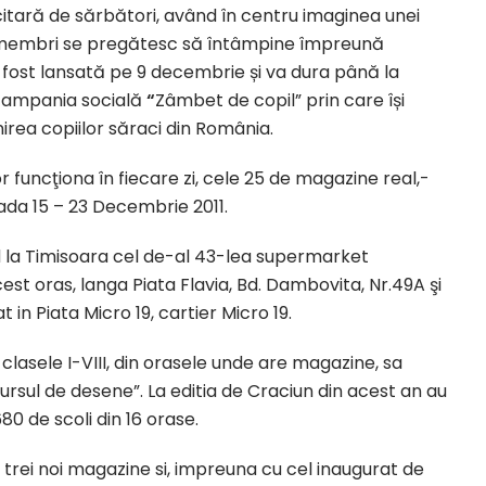
tară de sărbători, având în centru imaginea unei
rei membri se pregătesc să întâmpine împreună
fost lansată pe 9 decembrie și va dura până la
 campania socială
“
Zâmbet de copil” prin care își
irea copiilor săraci din România.
r funcţiona în fiecare zi, cele 25 de magazine real,-
ada 15 – 23 Decembrie 2011.
 la Timisoara cel de-al 43-lea supermarket
acest oras, langa Piata Flavia, Bd. Dambovita, Nr.49A şi
in Piata Micro 19, cartier Micro 19.
a clasele I-VIII, din orasele unde are magazine, sa
rsul de desene”. La editia de Craciun din acest an au
80 de scoli din 16 orase.
 trei noi magazine si, impreuna cu cel inaugurat de