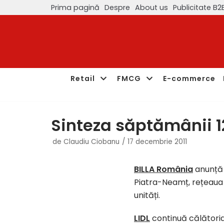
Prima pagină
Despre
About us
Publicitate B2
Sari
la
conținut
Retail
FMCG
E-commerce
Sinteza săptămânii 1
de
Claudiu Ciobanu
17 decembrie 2011
BILLA România
anunță 
Piatra-Neamț, rețeaua 
unități.
LIDL
continuă călătoria