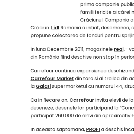
prima campanie publici
familii fericite ai că
Crăciunul. Campania a 
Crăciun.
Lidl
România a inițiat, desemenea,
propune colectarea de fonduri pentru sprijin
În luna Decembrie 2011, magazinele
real,
– vo
din România fiind deschise non stop în perio
Carrefour continua expansiunea deschizand
Carrefour Market
din tara si al treilea din 
la
Galati
supermarketul cu numarul 44, situat 
Ca in fiecare an,
Carrefour
invita elevii de l
deseneze, desenele lor participand la “Concu
participat 260.000 de elevi din aproximativ 6
In aceasta saptamana,
PROFI
a deschis inca