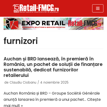
Sari
la
conținut
furnizori
Auchan și BRD lansează, în premieră în
România, un pachet de soluții de finanțare
sustenabilă, dedicat furnizorilor
retailerului
de
Claudiu Ciobanu
4 noiembrie 2025
Auchan România și BRD – Groupe Société Générale
anunță lansarea în premieră a unui pachet…
Citește
mai mult »