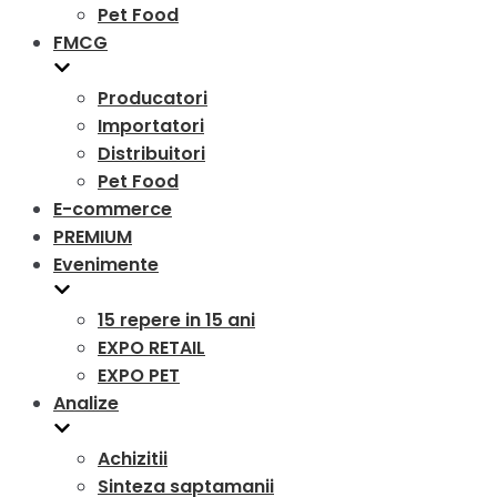
Pet Food
FMCG
Producatori
Importatori
Distribuitori
Pet Food
E-commerce
PREMIUM
Evenimente
15 repere in 15 ani
EXPO RETAIL
EXPO PET
Analize
Achizitii
Sinteza saptamanii