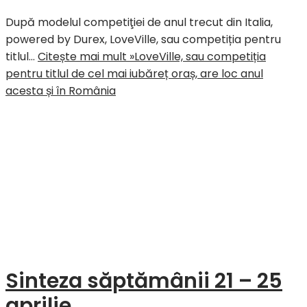
După modelul competiţiei de anul trecut din Italia,
powered by Durex, LoveVille, sau competiția pentru
titlul…
Citește mai mult »
LoveVille, sau competiția
pentru titlul de cel mai iubăreț oraș, are loc anul
acesta și în România
Sinteza săptămânii 21 – 25
aprilie