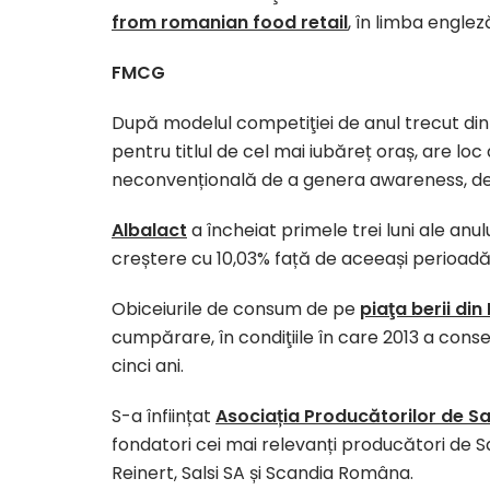
from romanian food retail
, în limba englez
FMCG
După modelul competiţiei de anul trecut din
pentru titlul de cel mai iubăreț oraș, are lo
neconvențională de a genera awareness, de a 
Albalact
a încheiat primele trei luni ale anulu
creștere cu 10,03% față de aceeași perioadă 
Obiceiurile de consum de pe
piaţa berii di
cumpărare, în condiţiile în care 2013 a conse
cinci ani.
S-a înființat
Asociația Producătorilor de Sa
fondatori cei mai relevanți producători de S
Reinert, Salsi SA și Scandia Româna.