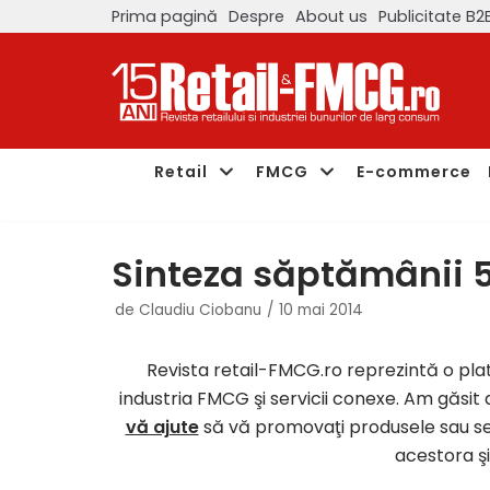
Prima pagină
Despre
About us
Publicitate B2
Sari
la
conținut
Retail
FMCG
E-commerce
Sinteza săptămânii 5
de
Claudiu Ciobanu
10 mai 2014
Revista retail-FMCG.ro reprezintă o pla
industria FMCG şi servicii conexe. Am găsit
vă ajute
să vă promovaţi produsele sau serv
acestora şi 