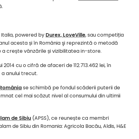
ă.
 Italia, powered by
Durex, LoveVille
, sau competiția
c anul acesta și în România şi reprezintă o metodă
crește vânzările și vizibilitatea in-store.
i 2014 cu o cifră de afaceri de 112.713.462 lei, în
a anului trecut.
n România
se schimbă pe fondul scăderii puterii de
mnat cel mai scăzut nivel al consumului din ultimii
lam de Sibiu
(APSS), ce reunește ca membri
alam de Sibiu din Romania: Agricola Bacău, Aldis, H&E