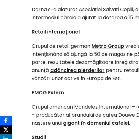
Dorna s-a alaturat Asociației Salvați Copiii
intermediul căreia a ajutat la dotarea a 15 
Retail internaţional
Grupul de retail german
Metro Group
vrea s
intenţionând să ajungă la 50 de magazine până
parte, rezultatele dezamăgitoare înregistrat
anunţă
adâncirea pierderilor
pentru retaui
vânzării unor active în Europa de Est.
FMCG Extern
Grupul american Mondelez International – fo
– producător al brandului de cafea Douwe E
naștere unui
gigant în domeniul cafelei
.
Studii