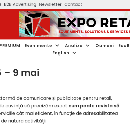
B
B2B Advertising
Newsletter
Contact
PREMIUM
Evenimente
Analize
Oameni
EcoB
English
 – 9 mai
tformă de comunicare şi publicitate pentru retail,
 de cuviinţă să precizăm exact
cum poate revista să
iciile cât mai eficient, în funcţie de adresabilitatea
de natura activităţii.