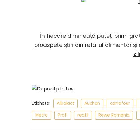
În fiecare dimineaţă puteți primi gra
proaspete ştiri din retailul alimentar ş
zi
Etichete:
Albalact
Auchan
carrefour
Metro
Profi
reatil
Rewe Romania