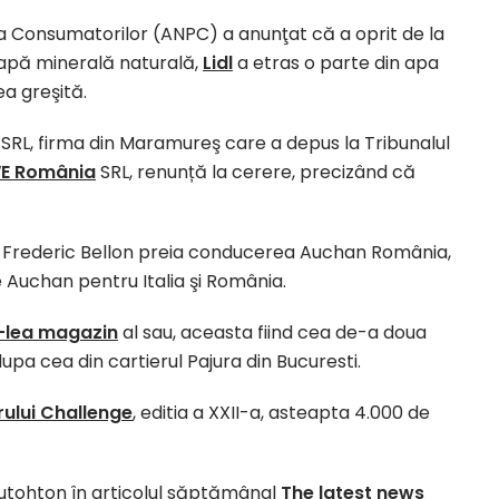
a Consumatorilor (ANPC) a anunţat că a oprit de la
i apă minerală naturală,
Lidl
a etras o parte din apa
a greşită.
L, firma din Maramureş care a depus la Tribunalul
WE România
SRL, renunță la cerere, precizând că
: Frederic Bellon preia conducerea Auchan România,
 Auchan pentru Italia şi România.
0-lea magazin
al sau, aceasta fiind cea de-a doua
upa cea din cartierul Pajura din Bucuresti.
rului Challenge
, editia a XXII-a, asteapta 4.000 de
 autohton în articolul săptămânal
The latest news