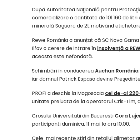
După Autoritatea Naţională pentru Protecţi
comercializare o cantitate de 101.160 de litr
minerală Saguaro de 2L motivând etichetare
Rewe România a anunțat că SC Nova Gama SR
Ilfov o cerere de intrare în
insolvență a RE
aceasta este nefondată.
Schimbări în conducerea
Auchan România
iar domnul Patrick Espasa devine Preşedinte
PROFI a deschis la Mogosoaia
cel de-al 22
unitate preluata de la operatorul Cris-Tim, d
Crosului Universitatii din Bucuresti
Cora Luje
participanti duminica, 11 mai, la ora 10.00.
Cele mai recente ştiri din retailul alimetar