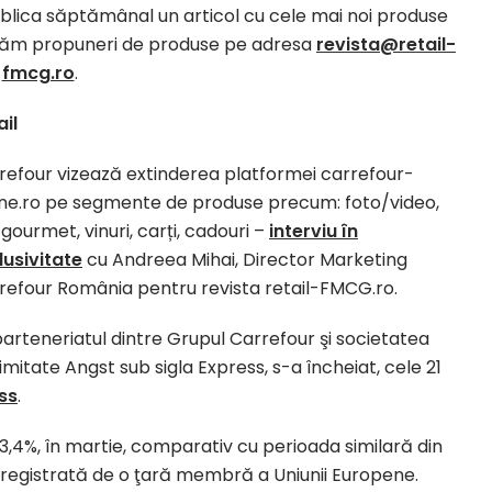
ica săptămânal un articol cu cele mai noi produse
tăm propuneri de produse pe adresa
revista@retail-
fmcg.ro
.
ail
refour vizează extinderea platformei carrefour-
ine.ro pe segmente de produse precum: foto/video,
 gourmet, vinuri, carți, cadouri –
interviu în
lusivitate
cu Andreea Mihai, Director Marketing
refour România pentru revista retail-FMCG.ro.
parteneriatul dintre Grupul Carrefour şi societatea
mitate Angst sub sigla Express, s-a încheiat, cele 21
ss
.
3,4%, în martie, comparativ cu perioada similară din
nregistrată de o ţară membră a Uniunii Europene.