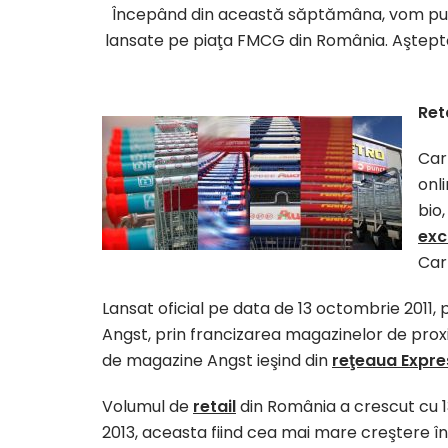
Începând din această săptămâna, vom publ
lansate pe piaţa FMCG din România. Aştep
Ret
Car
onl
bio,
exc
Car
Lansat oficial pe data de 13 octombrie 2011, 
Angst, prin francizarea magazinelor de proxi
de magazine Angst ieşind din
reţeaua Expre
Volumul de
retail
din România a crescut cu 1
2013, aceasta fiind cea mai mare creştere î