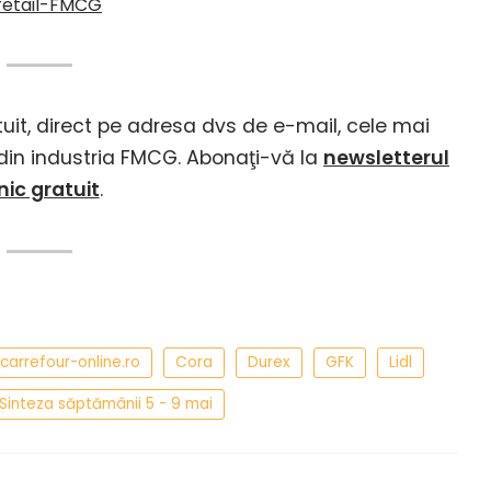
tuit, direct pe adresa dvs de e-mail, cele mai
i din industria FMCG. Abonaţi-vă la
newsletterul
lnic gratuit
.
carrefour-online.ro
Cora
Durex
GFK
Lidl
Sinteza săptămânii 5 - 9 mai