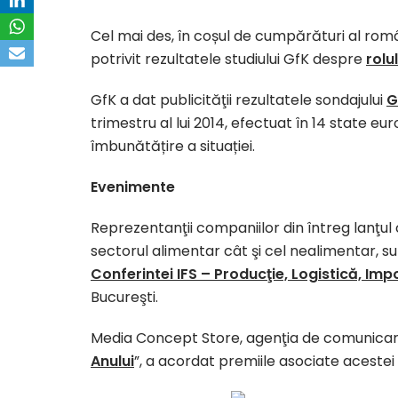
Cel mai des, în coșul de cumpărături al româ
potrivit rezultatele studiului GfK despre
rolu
GfK a dat publicităţii rezultatele sondajului
G
trimestru al lui 2014, efectuat în 14 state e
îmbunătățire a situației.
Evenimente
Reprezentanţii companiilor din întreg lanţul 
sectorul alimentar cât şi cel nealimentar, su
Conferintei IFS – Producţie, Logistică, Impo
Bucureşti.
Media Concept Store, agenţia de comunicare
Anului
”, a acordat premiile asociate acestei c