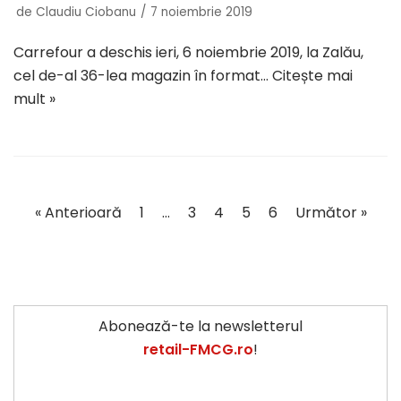
de
Claudiu Ciobanu
7 noiembrie 2019
Carrefour a deschis ieri, 6 noiembrie 2019, la Zalău,
cel de-al 36-lea magazin în format…
Citește mai
mult »
« Anterioară
1
…
3
4
5
6
Următor »
Abonează-te la newsletterul
retail-FMCG.ro
!