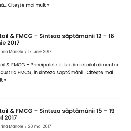
uă…
Citește mai mult »
tail & FMCG – Sinteza săptămânii 12 – 16
nie 2017
Irina Manole
17 iunie 2017
ail & FMCG – Principalele titluri din retailul alimentar
industria FMCG, în sinteza săptămânii…
Citește mai
t »
tail & FMCG – Sinteza săptămânii 15 – 19
i 2017
Irina Manole
20 mai 2017