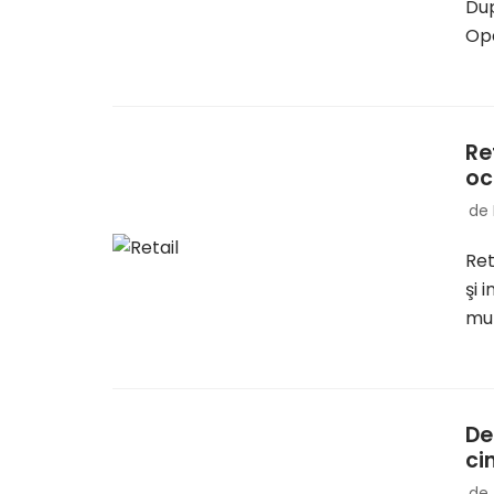
Dup
Ope
Re
oc
de
Ret
şi 
mul
De
ci
de