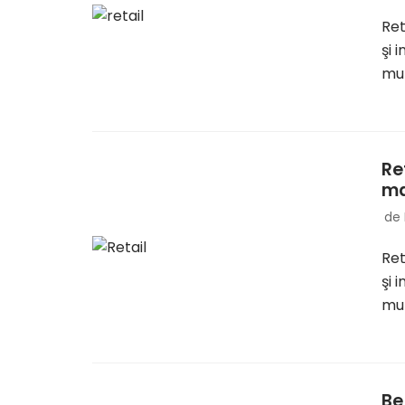
Ret
şi 
mul
Re
ma
de
Ret
şi 
mul
Be