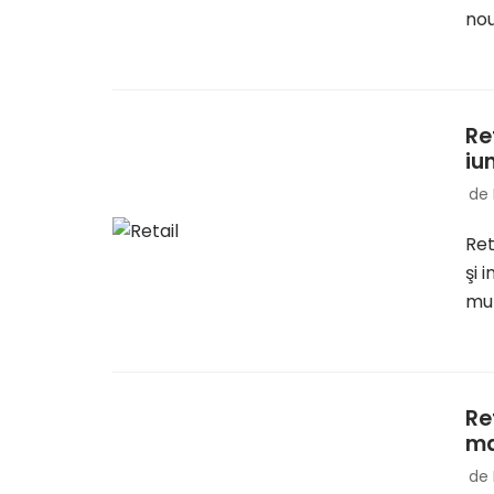
no
Re
iu
de
Ret
şi 
mul
Re
ma
de