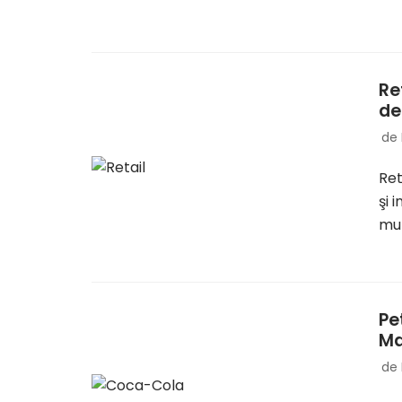
Re
de
de
Ret
şi 
mul
Pe
Ma
de