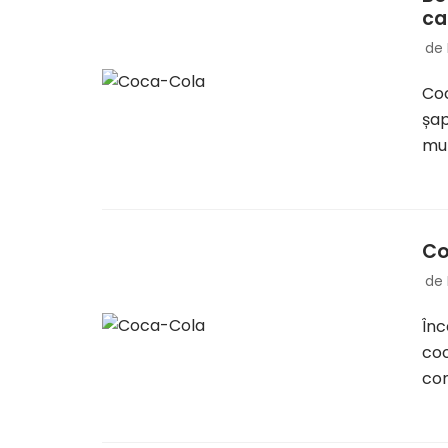
ca
de
Coc
șap
mul
Co
de
Înc
coo
com