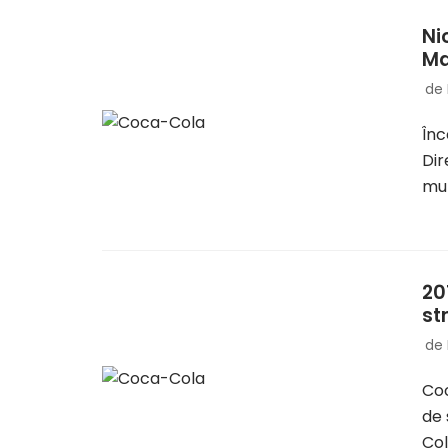
Ni
Ma
de
Înc
Dir
mul
20
st
de
Co
de 
Co