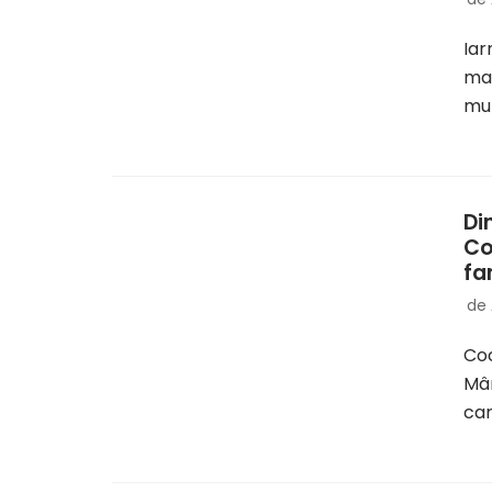
Iar
mag
mul
Di
Co
fa
de
Co
Mân
ca