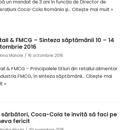
ă un mandat de 3 ani în funcția de Director de
rațiuni Coca-Cola România și…
Citește mai mult »
tail & FMCG – Sinteza săptămânii 10 – 14
tombrie 2016
Irina Manole
16 octombrie 2016
ail & FMCG – Principalele titluri din retailul alimentar
industria FMCG, în sinteza săptămânii…
Citește mai
t »
 sărbători, Coca-Cola te invită să faci pe
neva fericit
Andra Nicula
30 noiembrie 2015