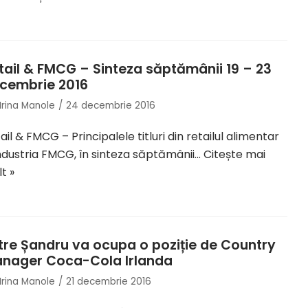
tail & FMCG – Sinteza săptămânii 19 – 23
cembrie 2016
Irina Manole
24 decembrie 2016
ail & FMCG – Principalele titluri din retailul alimentar
industria FMCG, în sinteza săptămânii…
Citește mai
t »
tre Șandru va ocupa o poziție de Country
nager Coca-Cola Irlanda
Irina Manole
21 decembrie 2016