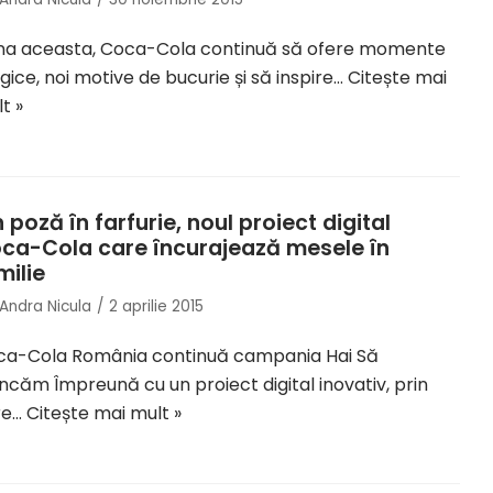
na aceasta, Coca-Cola continuă să ofere momente
ice, noi motive de bucurie și să inspire…
Citește mai
t »
n poză în farfurie, noul proiect digital
ca-Cola care încurajează mesele în
milie
Andra Nicula
2 aprilie 2015
ca-Cola România continuă campania Hai Să
căm Împreună cu un proiect digital inovativ, prin
re…
Citește mai mult »