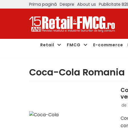
Prima pagină
Despre
About us
Publicitate B2
Sari
la
conținut
Retail
FMCG
E-commerce
Coca-Cola Romania
Co
ve
de
Coc
con