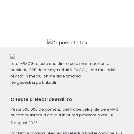
retail-FMCG.ro este una dintre cele mai importante
publicaţii B2B de pe nişa retail & FMCG şi cea mai citită
revistă în mediul online din România.
Ne găsești și pe LinkedIn:
Citește și ElectroRetail.ro
Peste 500.000 de comenzi pentru bebeluși de pe eMAG
au fost cu livrare a doua zi în prima jumătate a anului
5 august 2026
Packeta România integrează rețeaua Poștei Române și își