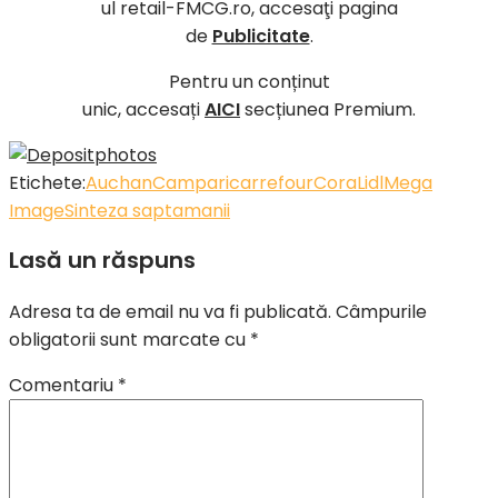
ul retail-FMCG.ro, accesaţi pagina
de
Publicitate
.
Pentru un conținut
unic, accesați
AICI
secțiunea Premium.
Etichete:
Auchan
Campari
carrefour
Cora
Lidl
Mega
Image
Sinteza saptamanii
Lasă un răspuns
Adresa ta de email nu va fi publicată.
Câmpurile
obligatorii sunt marcate cu
*
Comentariu
*