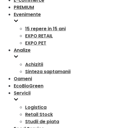
E-commerce
PREMIUM
Evenimente
15 repere in 15 ani
EXPO RETAIL
EXPO PET
Analize
Achizitii
Sinteza saptamanii
Oameni
EcoBioGreen
Servicii
Logistica
Retail Stock
Studii de piata