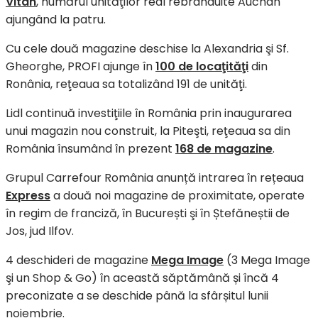
Vitan
, numărul unităţilor real rebranduite Auchan
ajungând la patru.
Cu cele două magazine deschise la Alexandria şi Sf.
Gheorghe, PROFI ajunge în
100 de locaţităţi
din
Ronânia, reţeaua sa totalizând 191 de unităţi.
Lidl continuă investiţiile în România prin inaugurarea
unui magazin nou construit, la Piteşti, reţeaua sa din
România însumând în prezent
168 de magazine
.
Grupul Carrefour România anunță intrarea în rețeaua
Express
a două noi magazine de proximitate, operate
în regim de franciză, în București şi în Ștefăneștii de
Jos, jud Ilfov.
4 deschideri de magazine
Mega Image
(3 Mega Image
şi un Shop & Go) în această săptămână și încă 4
preconizate a se deschide până la sfârșitul lunii
noiembrie.