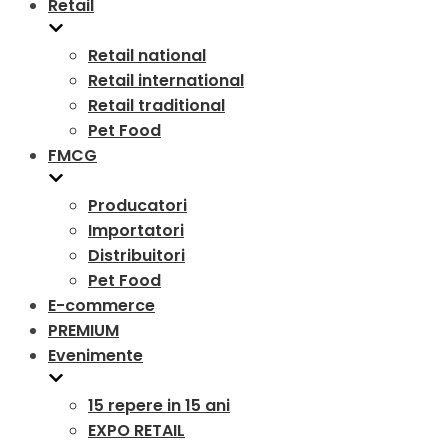
Retail
Retail national
Retail international
Retail traditional
Pet Food
FMCG
Producatori
Importatori
Distribuitori
Pet Food
E-commerce
PREMIUM
Evenimente
15 repere in 15 ani
EXPO RETAIL