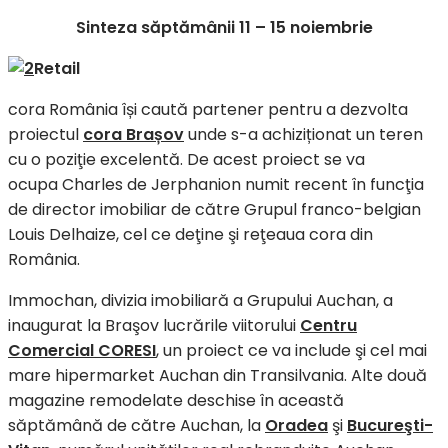
Sinteza săptămânii 11 – 15 noiembrie
Retail
cora România își caută partener pentru a dezvolta
proiectul
cora Brașov
unde s-a achiziționat un teren
cu o poziţie excelentă. De acest proiect se va
ocupa Charles de Jerphanion numit recent în funcţia
de director imobiliar de către Grupul franco-belgian
Louis Delhaize, cel ce deţine şi reţeaua cora din
România.
Immochan, divizia imobiliară a Grupului Auchan, a
inaugurat la Braşov lucrările viitorului
Centru
Comercial CORESI
, un proiect ce va include şi cel mai
mare hipermarket Auchan din Transilvania. Alte două
magazine remodelate deschise în această
săptămână de către Auchan, la
Oradea
şi
Bucureşti-