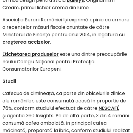
Un nou design pentru sticla
Baileys
, Original Irish
Cream, primul lichior cremă din lume.
Asociația Berarii României își exprimă opinia ca urmare
a recentelor măsuri fiscale anunțate de către
Ministerul de Finanțe pentru anul 2014, în legătură cu
creşterea accizelor
.
Etichetarea produselor
este una dintre preocupările
noului Colegiu Naţional pentru Protecţia
Consumatorilor Europeni.
Studii
Cafeaua de dimineață, ca parte din obiceiurile zilnice
ale românilor, este consumată acasă în proporție de
76%, conform studiului efectuat de către
NESCAFÉ
şi agentia 360 Insights. Pe de altă parte, 3 din 4 români
consumă cafea ambalată, în principal cafea
măcinată, preparată la ibric, conform studiului realizat