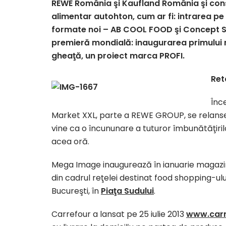
REWE România şi Kaufland România şi con
alimentar autohton, cum ar fi: intrarea 
formate noi – AB COOL FOOD şi Concept St
premieră mondială: inaugurarea primului m
gheaţă, un proiect marca PROFI.
Ret
Înc
Market XXL, parte a REWE GROUP, se relan
vine ca o încununare a tuturor îmbunătăţir
acea oră.
Mega Image inaugurează în ianuarie magazi
din cadrul reţelei destinat food shopping-ului
Bucureşti, în
Piaţa Sudului
.
Carrefour a lansat pe 25 iulie 2013
www.carr