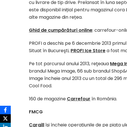
cu livrare de tip drive. Prelansat în luna sep
este disponibil inițial pentru magazinul cora
alte magazine din rețea.
Ghid de cumpărături online
: carrefour-onli
PROFI a deschis pe 6 decembrie 2013 primul 
Situat în Bucureşti,
PROFI Ice Store
a fost ma
Pe tot parcursul anului 2013, reţeaua
Mega 
brandul Mega Image, 66 sub brandul Shop&G
Image încheie anul 2013 cu un total de 296
Cool Food.
160 de magazine
Carrefour
în România.
FMCG
Cargill
își încheie operațiunile de pe piața u