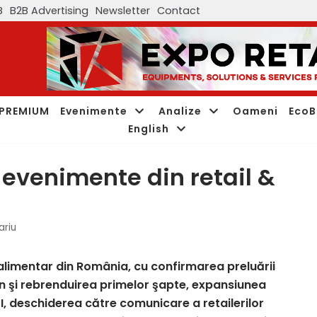
B
B2B Advertising
Newsletter
Contact
PREMIUM
Evenimente
Analize
Oameni
EcoB
English
evenimente din retail &
ariu
 alimentar din România, cu confirmarea preluării
n şi rebrenduirea primelor şapte, expansiunea
I, deschiderea către comunicare a retailerilor