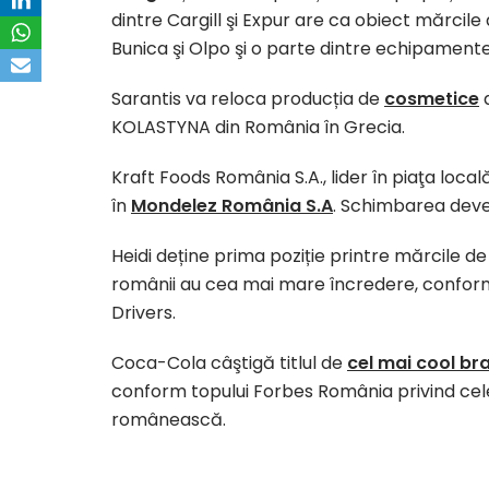
dintre Cargill şi Expur are ca obiect mărcile
Bunica şi Olpo şi o parte dintre echipamentel
Sarantis va reloca producția de
cosmetice
d
KOLASTYNA din România în Grecia.
Kraft Foods România S.A., lider în piaţa local
în
Mondelez România S.A
. Schimbarea deven
Heidi deține prima poziție printre mărcile d
românii au cea mai mare încredere, conform 
Drivers.
Coca-Cola câştigă titlul de
cel mai cool br
conform topului Forbes România privind cele
românească.