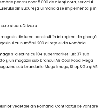
tembrie pentru doar 5.000 de clienţi cora, serviciul
 Lujerului din București, urmând a se implementa și în
ne.ro și coraDrive.ro
magazin din lume construit în întregime din gheaţă.
gazinul cu numărul 200 al reţelei din România.
Image
s-a extins cu 104 supermarket-uri: 37 sub
o şi un magazin sub brandul AB Cool Food. Mega
 magazine sub brandurile Mega Image, Shop&Go şi AB
leiurilor vegetale din România. Contractul de vânzare