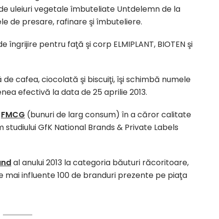
 de uleiuri vegetale îmbuteliate Untdelemn de la
e de presare, rafinare şi îmbuteliere.
e îngrijire pentru faţă şi corp ELMIPLANT, BIOTEN şi
ă de cafea, ciocolată şi biscuiţi, îşi schimbă numele
ea efectivă la data de 25 aprilie 2013.
e
FMCG
(bunuri de larg consum) în a căror calitate
studiului GfK National Brands & Private Labels
and
al anului 2013 la categoria băuturi răcoritoare,
 mai influente 100 de branduri prezente pe piaţa