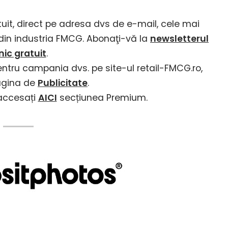
tuit, direct pe adresa dvs de e-mail, cele mai
i din industria FMCG. Abonaţi-vă la
newsletterul
lnic gratuit
.
entru campania dvs. pe site-ul retail-FMCG.ro,
agina de
Publicitate
.
 accesați
AICI
secțiunea Premium.