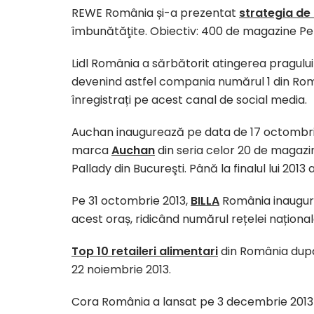
REWE România și-a prezentat
strategia de
îmbunătăţite. Obiectiv: 400 de magazine Pe
Lidl România a sărbătorit atingerea pragulu
devenind astfel compania numărul 1 din Rom
înregistrați pe acest canal de social media.
Auchan inaugurează pe data de 17 octombri
marca
Auchan
din seria celor 20 de magaz
Pallady din Bucureşti. Până la finalul lui 20
Pe 31 octombrie 2013,
BILLA
România inaugure
acest oraș, ridicând numărul rețelei naționale
Top 10 retaileri alimentari
din România după
22 noiembrie 2013.
Cora România a lansat pe 3 decembrie 201