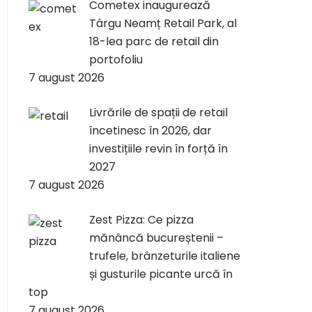
Cometex inaugurează
Târgu Neamț Retail Park, al
18-lea parc de retail din
portofoliu
7 august 2026
Livrările de spații de retail
încetinesc în 2026, dar
investițiile revin în forță în
2027
7 august 2026
Zest Pizza: Ce pizza
mănâncă bucureștenii –
trufele, brânzeturile italiene
și gusturile picante urcă în
top
7 august 2026