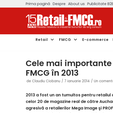
Prima pagină
Despre
About us
Publicitate B2
Sari
la
conținut
Retail
FMCG
E-commerce
Cele mai importante 
FMCG în 2013
de
Claudiu Ciobanu
7 ianuarie 2014
Un coment
2013 a fost un an tumultos pentru retailul
celor 20 de magazine real de către Aucha
agresivă a retailerilor Mega Image şi PROF