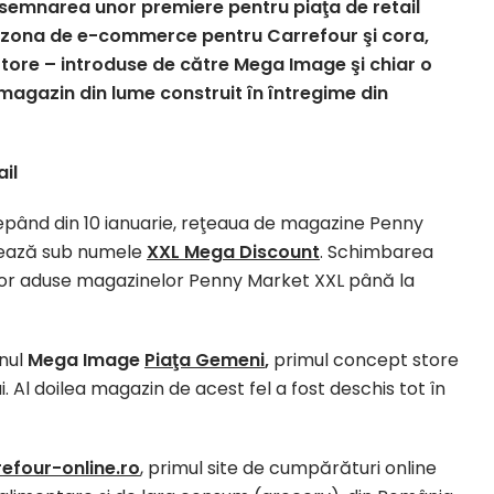
semnarea unor premiere pentru piaţa de retail
pe zona de e-commerce pentru Carrefour şi cora,
ore – introduse de către Mega Image şi chiar o
agazin din lume construit în întregime din
ail
epând din 10 ianuarie, reţeaua de magazine Penny
sează sub numele
XXL Mega Discount
. Schimbarea
ilor aduse magazinelor Penny Market XXL până la
nul
Mega Image
Piaţa Gemeni
,
primul concept store
. Al doilea magazin de acest fel a fost deschis tot în
efour-online.ro
, primul site de cumpărături online