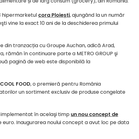
 alimentare și de larg consum (grocery), din România.
3 hipermarketul
cora Ploiești
, ajungând la un număr
ti vine la exact 10 ani de la deschiderea primului
e din tranzacția cu Groupe Auchan, adică Arad,
va, rămân în continuare parte a METRO GROUP şi
ouă pagină de web este disponibilă la
COOL FOOD
, o premieră pentru România
orilor un sortiment exclusiv de produse congelate
a implementat în acelaşi timp
un nou concept de
de euro. Inaugurarea noului concept a avut loc pe data