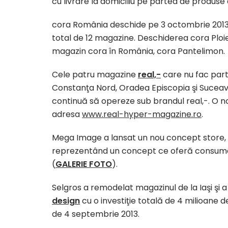
cu livrare la domiciliu pe partea de produse
cora România deschide pe 3 octombrie 201
total de 12 magazine. Deschiderea cora Ploieş
magazin cora în România, cora Pantelimon.
Cele patru magazine
real,-
care nu fac part
Constanţa Nord, Oradea Episcopia şi Sucea
continuă să opereze sub brandul real,-. O n
adresa
www.real-hyper-magazine.ro
.
Mega Image a lansat un nou concept store,
reprezentând un concept ce oferă consumat
(
GALERIE FOTO
).
Selgros a remodelat magazinul de la Iaşi şi 
design
cu o investiţie totală de 4 milioane 
de 4 septembrie 2013.